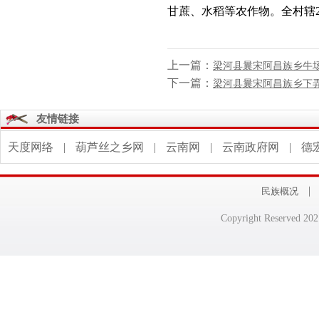
甘蔗、水稻等农作物。全村辖2
上一篇：
梁河县曩宋阿昌族乡牛
下一篇：
梁河县曩宋阿昌族乡下
友情链接
天度网络
|
葫芦丝之乡网
|
云南网
|
云南政府网
|
德
|
民族概况
Copyright Reserv